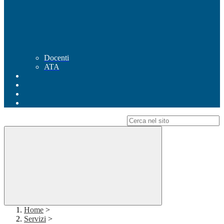
Docenti
ATA
Campo di ricerca per le pagine del sito
Home
>
Servizi
>