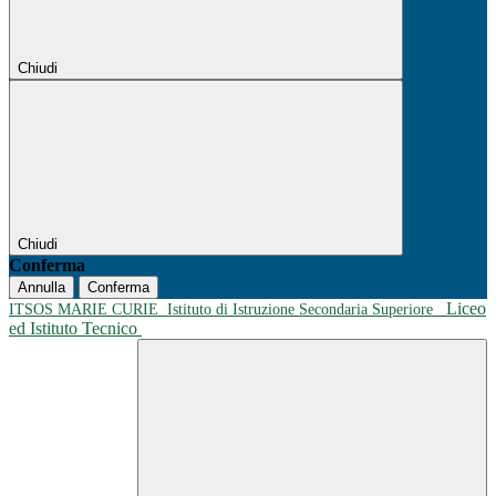
Chiudi
Chiudi
Conferma
Annulla
Conferma
Liceo
ITSOS MARIE CURIE
Istituto di Istruzione Secondaria Superiore
ed Istituto Tecnico