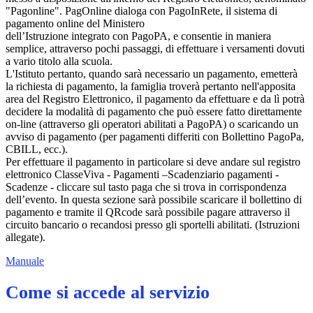
"Pagonline". PagOnline dialoga con PagoInRete, il sistema di
pagamento online del Ministero
dell’Istruzione integrato con PagoPA, e consentie in maniera
semplice, attraverso pochi passaggi, di effettuare i versamenti dovuti
a vario titolo alla scuola.
L'Istituto pertanto, quando sarà necessario un pagamento, emetterà
la richiesta di pagamento, la famiglia troverà pertanto nell'apposita
area del Registro Elettronico, il pagamento da effettuare e da lì potrà
decidere la modalità di pagamento che può essere fatto direttamente
on-line (attraverso gli operatori abilitati a PagoPA) o scaricando un
avviso di pagamento (per pagamenti differiti con Bollettino PagoPa,
CBILL, ecc.).
Per effettuare il pagamento in particolare si deve andare sul registro
elettronico ClasseViva - Pagamenti –Scadenziario pagamenti -
Scadenze - cliccare sul tasto paga che si trova in corrispondenza
dell’evento. In questa sezione sarà possibile scaricare il bollettino di
pagamento e tramite il QRcode sarà possibile pagare attraverso il
circuito bancario o recandosi presso gli sportelli abilitati. (Istruzioni
allegate).
Manuale
Come si accede al servizio