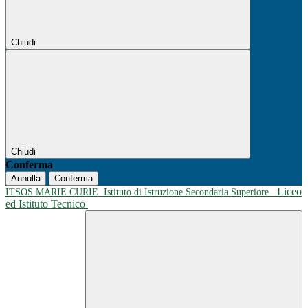
Chiudi
Chiudi
Conferma
Annulla
Conferma
Liceo
ITSOS MARIE CURIE
Istituto di Istruzione Secondaria Superiore
ed Istituto Tecnico