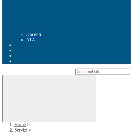
Docenti
ATA
Campo di ricerca per le pagine del sito
Home
>
Servizi
>