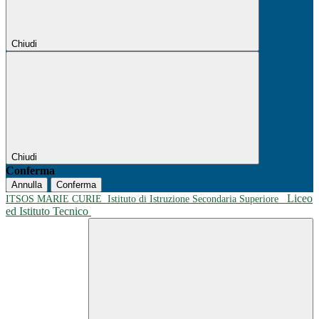
Chiudi
Chiudi
Conferma
Annulla
Conferma
Liceo
ITSOS MARIE CURIE
Istituto di Istruzione Secondaria Superiore
ed Istituto Tecnico