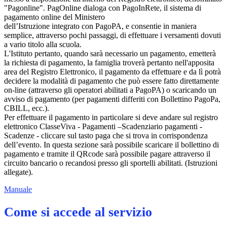
"Pagonline". PagOnline dialoga con PagoInRete, il sistema di
pagamento online del Ministero
dell’Istruzione integrato con PagoPA, e consentie in maniera
semplice, attraverso pochi passaggi, di effettuare i versamenti dovuti
a vario titolo alla scuola.
L'Istituto pertanto, quando sarà necessario un pagamento, emetterà
la richiesta di pagamento, la famiglia troverà pertanto nell'apposita
area del Registro Elettronico, il pagamento da effettuare e da lì potrà
decidere la modalità di pagamento che può essere fatto direttamente
on-line (attraverso gli operatori abilitati a PagoPA) o scaricando un
avviso di pagamento (per pagamenti differiti con Bollettino PagoPa,
CBILL, ecc.).
Per effettuare il pagamento in particolare si deve andare sul registro
elettronico ClasseViva - Pagamenti –Scadenziario pagamenti -
Scadenze - cliccare sul tasto paga che si trova in corrispondenza
dell’evento. In questa sezione sarà possibile scaricare il bollettino di
pagamento e tramite il QRcode sarà possibile pagare attraverso il
circuito bancario o recandosi presso gli sportelli abilitati. (Istruzioni
allegate).
Manuale
Come si accede al servizio