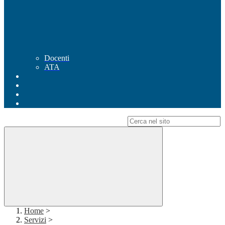
Docenti
ATA
Campo di ricerca per le pagine del sito
Home
>
Servizi
>