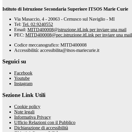
Istituto di Istruzione Secondaria Superiore ITSOS Marie Curie
Via Masaccio, 4 - 20063 - Cernusco sul Naviglio - MI
Tel:
Tel. 02.9240552
Email:
MITD400008@istruzione.it
Link per inviare una mail
PEC:
MITD400008@pec.istruzione.it
Link per inviare una mail
Codice meccanografico: MITD400008
Accessibilità: accessibilita@itsos-mariecurie.it
Seguici su
Facebook
Youtube
Instagram
Sezione Link Utili
Cookie policy
Note legali
Informativa Privacy
Ufficio Relazioni con il Pubblico
Dichiarazione di accessibilità