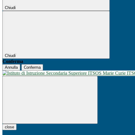
Chiudi
Chiudi
Conferma
Annulla
Conferma
IT
close