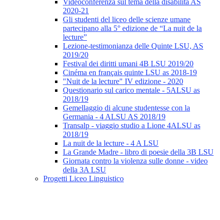
Videoconferenza sul tema della disabilità AS
2020-21
Gli studenti del liceo delle scienze umane
partecipano alla 5° edizione de “La nuit de la
lecture”
Lezione-testimonianza delle Quinte LSU, AS
2019/20
Festival dei diritti umani 4B LSU 2019/20
Cinéma en français quinte LSU as 2018-19
"Nuit de la lecture" IV edizione - 2020
Questionario sul carico mentale - 5ALSU as
2018/19
Gemellaggio di alcune studentesse con la
Germania - 4 ALSU AS 2018/19
Transalp - viaggio studio a Lione 4ALSU as
2018/19
La nuit de la lecture - 4 A LSU
La Grande Madre - libro di poesie della 3B LSU
Giornata contro la violenza sulle donne - video
della 3A LSU
Progetti Liceo Linguistico