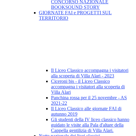
CONCORSO NAZIONALE
BOOKSOUND STORY
GIORNATE FAI e PROGETTI SUL
TERRITORIO
Il Liceo Classico accompagna i visitatori
alla scoperta di Villa Alari - 2023
Ciceroni bis - il Liceo Classico
accompagna i visitatori alla scoperta di
Villa Alari
Panchina rossa per il 25 novembre - AS
2021-22
Il Liceo Classico alle giornate FAI di
autunno 2019
Gli studenti della IV liceo classico hanno
guidato le visite alla Pala d'altare della
Cappella gentilizia di Villa Alari.
Notte nazionale dei licei classici