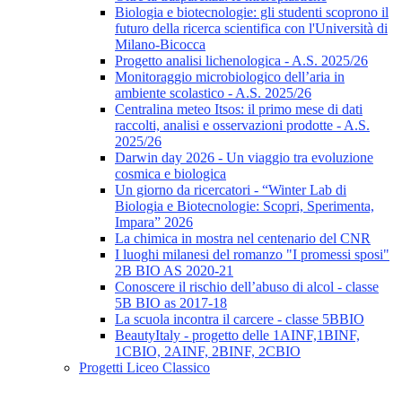
Biologia e biotecnologie: gli studenti scoprono il
futuro della ricerca scientifica con l'Università di
Milano-Bicocca
Progetto analisi lichenologica - A.S. 2025/26
Monitoraggio microbiologico dell’aria in
ambiente scolastico - A.S. 2025/26
Centralina meteo Itsos: il primo mese di dati
raccolti, analisi e osservazioni prodotte - A.S.
2025/26
Darwin day 2026 - Un viaggio tra evoluzione
cosmica e biologica
Un giorno da ricercatori - “Winter Lab di
Biologia e Biotecnologie: Scopri, Sperimenta,
Impara” 2026
La chimica in mostra nel centenario del CNR
I luoghi milanesi del romanzo "I promessi sposi"
2B BIO AS 2020-21
Conoscere il rischio dell’abuso di alcol - classe
5B BIO as 2017-18
La scuola incontra il carcere - classe 5BBIO
BeautyItaly - progetto delle 1AINF,1BINF,
1CBIO, 2AINF, 2BINF, 2CBIO
Progetti Liceo Classico