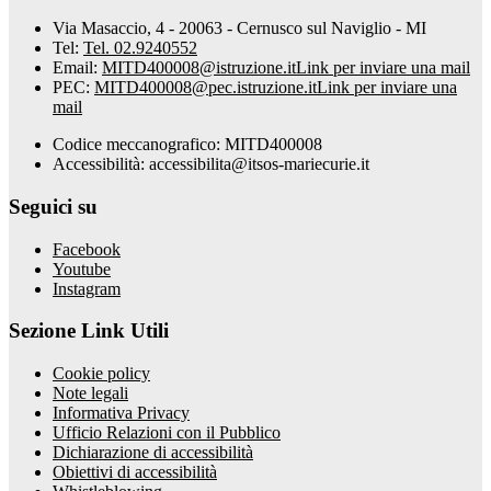
Via Masaccio, 4 - 20063 - Cernusco sul Naviglio - MI
Tel:
Tel. 02.9240552
Email:
MITD400008@istruzione.it
Link per inviare una mail
PEC:
MITD400008@pec.istruzione.it
Link per inviare una
mail
Codice meccanografico: MITD400008
Accessibilità: accessibilita@itsos-mariecurie.it
Seguici su
Facebook
Youtube
Instagram
Sezione Link Utili
Cookie policy
Note legali
Informativa Privacy
Ufficio Relazioni con il Pubblico
Dichiarazione di accessibilità
Obiettivi di accessibilità