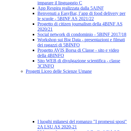
imparare il linguaggio C
App Respira realizzata dalla 5AINF
Benvenuti a EasyBar, l’app di food delivery per
le scuole - 5BINF AS 2021/22
Progetto di citizen journalism della 4BINF AS
2020/21
Social network di condominio - 5BINF 2017/18
Workshop sui Big Data - presentazioni e filmati
dei ragazzi di 5BINFO
Progetto AVIS Borsa di Classe - sito e video
della 4BINFO
Sito WEB di divulgazione scientifica - classe
3CINFO
Progetti Liceo delle Scienze Umane
I luoghi milanesi del romanzo "I promessi sposi"
2A LSU AS 2020-21