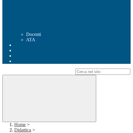
Docenti
ATA
Campo di ricerca per le pagine del sito
Home
>
Didattica
>