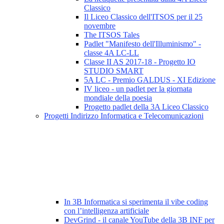
Classico
Il Liceo Classico dell'ITSOS per il 25
novembre
The ITSOS Tales
Padlet "Manifesto dell'Illuminismo" -
classe 4A LC-LL
Classe II AS 2017-18 - Progetto IO
STUDIO SMART
5A LC - Premio GALDUS - XI Edizione
IV liceo - un padlet per la giornata
mondiale della poesia
Progetto padlet della 3A Liceo Classico
Progetti Indirizzo Informatica e Telecomunicazioni
In 3B Informatica si sperimenta il vibe coding
con l’intelligenza artificiale
DevGrind - il canale YouTube della 3B INF per