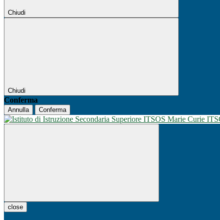
Chiudi
Chiudi
Conferma
Annulla
Conferma
IT
close