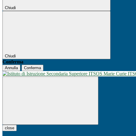
Chiudi
Chiudi
Conferma
Annulla
Conferma
IT
close