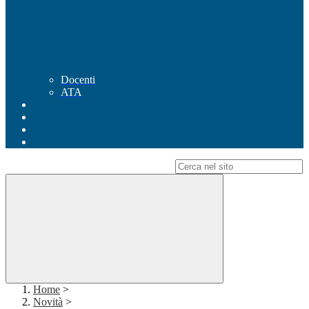
Docenti
ATA
Campo di ricerca per le pagine del sito
Home
>
Novità
>