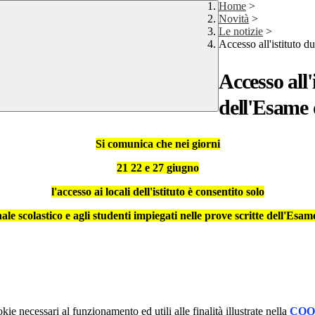
Home
>
Novità
>
Le notizie
>
Accesso all'istituto d
Accesso all'
dell'Esame 
Si comunica che nei giorni
21 22 e 27 giugno
l'accesso ai locali dell'istituto è consentito solo
ale scolastico e agli studenti impiegati nelle prove scritte dell'Esam
kie necessari al funzionamento ed utili alle finalità illustrate nella
COO