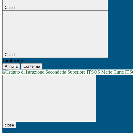
Chiudi
Chiudi
Conferma
Annulla
Conferma
IT
close