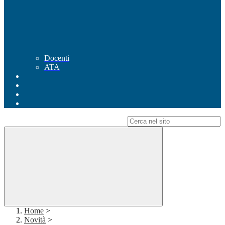
Docenti
ATA
Campo di ricerca per le pagine del sito
Home
>
Novità
>