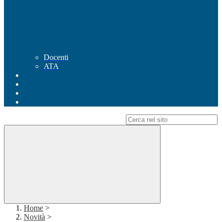
Docenti
ATA
Campo di ricerca per le pagine del sito
Home
>
Novità
>