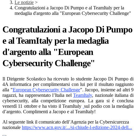
Le notizie
>
Congratulazioni a Jacopo Di Pumpo e al TeamItaly per la
medaglia d'argento alla "European Cybersecurity Challenge"
Congratulazioni a Jacopo Di Pumpo
e al TeamItaly per la medaglia
d'argento alla "European
Cybersecurity Challenge"
Il Dirigente Scolastico ha ricevuto lo studente Jacopo Di Pumpo di
4A informatica per complimentarsi con lui per il risultato raggiunto
alla "
European Cybersecurity Challenge
". Jacopo, insieme ad altri 9
ragazzi, ha rappresentato l’Italia nel
TeamItaly
, nazionale italiana di
cybersecurity, alla competizione europea. La gara si è conclusa
venerdì 11 ottobre e ha visto il TeamItaly
sul podio con la medaglia
d’argento. Complimenti a Jacopo e al TeamItaly!
Al seguente
link il comunicato dell’Agenzia per la Cybersicurezza
nazionale
https://www.acn.gov.it/.../si-chiude-l-edizione-2024-dell...