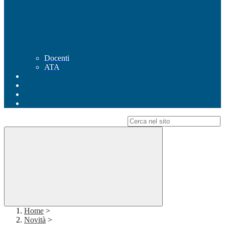
Docenti
ATA
Campo di ricerca per le pagine del sito
Home
>
Novità
>