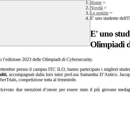
Home
>
Novità
>
Le notizie
>
E' uno studente dell'
E' uno stude
Olimpiadi d
nto l’edizione 2023 delle Olimpiadi di Cybersecurity.
settembre presso il campus ITC ILO, hanno partecipato i migliori student
liti
, accompagnati dalla loro tutor prof.ssa Samantha D’Antico. Jacopo
berTrials, competizione tutta al femminile.
ricevuto due menzioni d’onore per essere stato il più giovane medagl