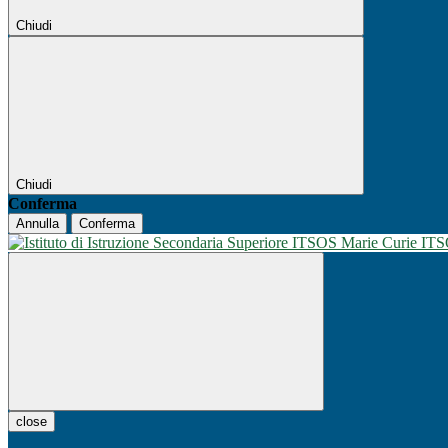
Chiudi
Chiudi
Conferma
Annulla
Conferma
IT
close