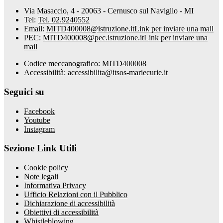
Via Masaccio, 4 - 20063 - Cernusco sul Naviglio - MI
Tel:
Tel. 02.9240552
Email:
MITD400008@istruzione.it
Link per inviare una mail
PEC:
MITD400008@pec.istruzione.it
Link per inviare una
mail
Codice meccanografico: MITD400008
Accessibilità: accessibilita@itsos-mariecurie.it
Seguici su
Facebook
Youtube
Instagram
Sezione Link Utili
Cookie policy
Note legali
Informativa Privacy
Ufficio Relazioni con il Pubblico
Dichiarazione di accessibilità
Obiettivi di accessibilità
Whistleblowing