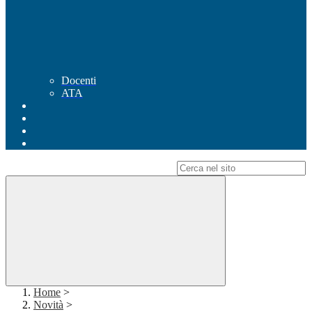
Docenti
ATA
Campo di ricerca per le pagine del sito
Home
>
Novità
>