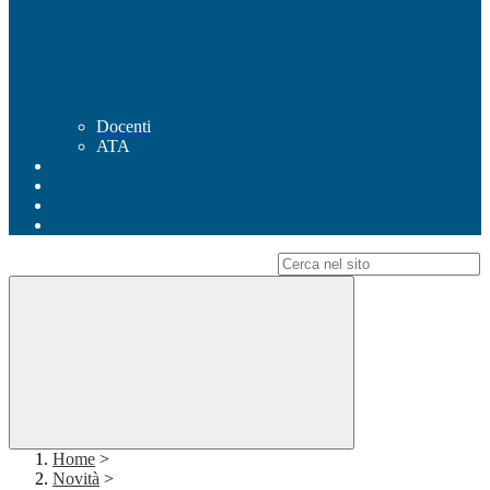
Docenti
ATA
Campo di ricerca per le pagine del sito
Home
>
Novità
>