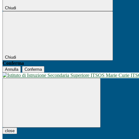
Chiudi
Chiudi
Conferma
Annulla
Conferma
IT
close