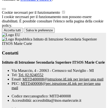
Cookie necessari per il funzionamento
I cookie necessari per il funzionamento non possono essere
disabilitati. È possibile consultare l'elenco nella pagina della cookie
policy.
Accetta tutti
Salva le preferenze
Istituto di Istruzione Secondaria Superiore
ITSOS Marie Curie
Contatti
Istituto di Istruzione Secondaria Superiore ITSOS Marie Curie
Via Masaccio, 4 - 20063 - Cernusco sul Naviglio - MI
Tel:
Tel. 02.9240552
Email:
MITD400008@istruzione.it
Link per inviare una mail
PEC:
MITD400008@pec.istruzione.it
Link per inviare una
mail
Codice meccanografico: MITD400008
Accessibilità: accessibilita@itsos-mariecurie.it