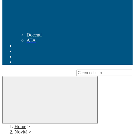
Docenti
ATA
Campo di ricerca per le pagine del sito
Home
>
Novità
>