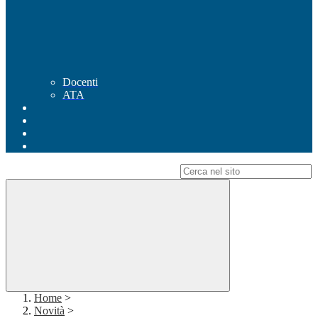
Docenti
ATA
Campo di ricerca per le pagine del sito
Home
>
Novità
>