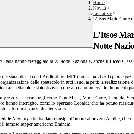
Home
>
Novità
>
Le notizie
>
L’Itsos Marie Curie d
L’Itsos Mar
Notte Nazio
 Italia hanno festeggiato la X Notte Nazionale, anche il Liceo Classic
, è stata allestita nell’Auditorium dell’Istituto e ha visto la partecipazio
ganizzazione dello spettacolo in tutti i suoi aspetti: la realizzazione dei
to. Lo spettacolo è stato diviso in due atti da un intervallo durante il q
o preso vita personaggi come Elon Musk, Marie Curie, Leonida, Scooby
n loro hanno interagito, come lo spartano Leonida che ha potuto rassic
ia della loro mancanza di attenzione.
reddie Mercury, che ha dato consigli d’amore al povero Achille, che n
ere il famoso rapper americano Eminem.