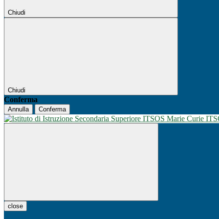
Chiudi
Chiudi
Conferma
Annulla
Conferma
IT
close