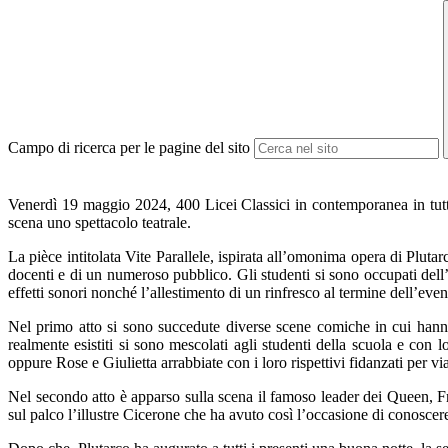
Campo di ricerca per le pagine del sito
Venerdì 19 maggio 2024, 400 Licei Classici in contemporanea in tutta
scena uno spettacolo teatrale.
La pièce intitolata Vite Parallele, ispirata all’omonima opera di Plutarco
docenti e di un numeroso pubblico. Gli studenti si sono occupati dell’or
effetti sonori nonché l’allestimento di un rinfresco al termine dell’even
Nel primo atto si sono succedute diverse scene comiche in cui hann
realmente esistiti si sono mescolati agli studenti della scuola e co
oppure Rose e Giulietta arrabbiate con i loro rispettivi fidanzati per v
Nel secondo atto è apparso sulla scena il famoso leader dei Queen, F
sul palco l’illustre Cicerone che ha avuto così l’occasione di conosc