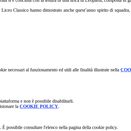
ata si è conclusa con la lettura di una lirica di Leopardi, composta in g
l Liceo Classico hanno dimostrato anche quest’anno spirito di squadra, 
kie necessari al funzionamento ed utili alle finalità illustrate nella
COO
attaforma e non è possibile disabilitarli.
isionare la
COOKIE POLICY
.
 È possibile consultare l'elenco nella pagina della cookie policy.