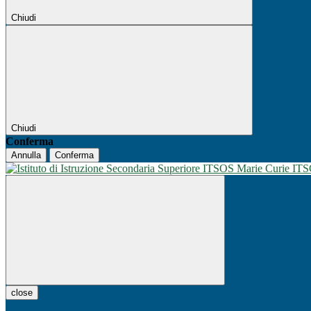
Chiudi
Chiudi
Conferma
Annulla
Conferma
IT
close