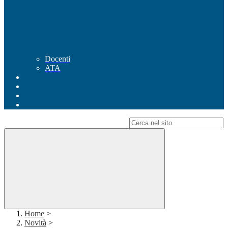
Docenti
ATA
Campo di ricerca per le pagine del sito
Home
>
Novità
>