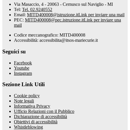
Via Masaccio, 4 - 20063 - Cernusco sul Naviglio - MI
Tel:
Tel. 02.9240552
Email:
MITD400008@istruzione.it
Link per inviare una mail
PEC:
MITD400008@pec.istruzione.it
Link per inviare una
mail
Codice meccanografico: MITD400008
Accessibilità: accessibilita@itsos-mariecurie.it
Seguici su
Facebook
Youtube
Instagram
Sezione Link Utili
Cookie policy
Note legali
Informativa Privacy
Ufficio Relazioni con il Pubblico
Dichiarazione di accessibilità
Obiettivi di accessibilità
Whistleblowing