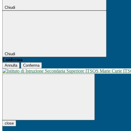
Chiudi
Chiudi
Conferma
Annulla
Conferma
IT
close