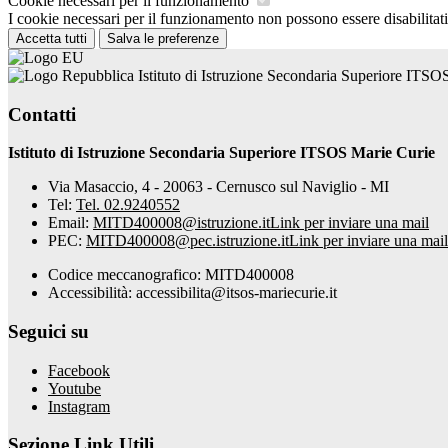
Cookie necessari per il funzionamento
I cookie necessari per il funzionamento non possono essere disabilitati.
Accetta tutti
Salva le preferenze
Istituto di Istruzione Secondaria Superiore ITSO
Contatti
Istituto di Istruzione Secondaria Superiore ITSOS Marie Curie
Via Masaccio, 4 - 20063 - Cernusco sul Naviglio - MI
Tel:
Tel. 02.9240552
Email:
MITD400008@istruzione.it
Link per inviare una mail
PEC:
MITD400008@pec.istruzione.it
Link per inviare una mail
Codice meccanografico: MITD400008
Accessibilità: accessibilita@itsos-mariecurie.it
Seguici su
Facebook
Youtube
Instagram
Sezione Link Utili