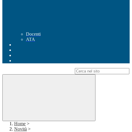
Docenti
ATA
Campo di ricerca per le pagine del sito
Home
>
Novità
>