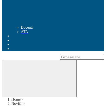
Docenti
ATA
Campo di ricerca per le pagine del sito
Home
>
Novità
>