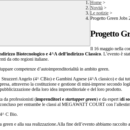
Home
>
Novità
>
Le notizie
>
Progetto Green Jobs 
Progetto G
Il 16 maggio nella co
ndirizzo Biotecnologico e 4^A dell’indirizzo Classico
. L’evento è st
nti da otto regioni italiane.
iluppare competenze d’autoimprenditorialità in ambito green.
a, Strazzeri Angelo (4^ CBio) e Gambini Agnese (4^A classico) e dai tuto
esa, attraverso la costituzione e gestione di mini-imprese secondo logic
 pubblicizzazione della loro idea imprenditoriale e del loro prodotto.
ta da professionisti (
imprenditori e
startupper green
) e da espert i
di s
si è concluso per entrambe le classi al MEGAWATT COURT con l’allestime
a 4^ C Bio.
dea green e alla sua realizzazione.Alla fine dell’evento abbiamo raccolto 