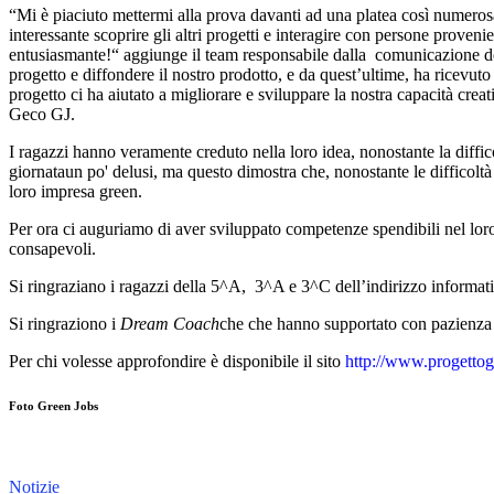
“Mi è piaciuto mettermi alla prova davanti ad una platea così numero
interessante scoprire gli altri progetti e interagire con persone provenie
entusiasmante!“ aggiunge il team responsabile dalla comunicazione del
progetto e diffondere il nostro prodotto, e da quest’ultime, ha ricevut
progetto ci ha aiutato a migliorare e sviluppare la nostra capacità crea
Geco GJ.
I ragazzi hanno veramente creduto nella loro idea, nonostante la diffico
giornataun po' delusi, ma questo dimostra che, nonostante le difficoltà
loro impresa green.
Per ora ci auguriamo di aver sviluppato competenze spendibili nel loro 
consapevoli.
Si ringraziano i ragazzi della 5^A, 3^A e 3^C dell’indirizzo informatic
Si ringraziono i
Dream Coach
che che hanno supportato con pazienza i 
Per chi volesse approfondire è disponibile il sito
http://www.progettog
Foto Green Jobs
Notizie