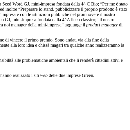
la Seed Word GJ, mini-impresa fondata dalla 4^ C Bio; “Per me è stato
 ed inoltre “Preparare lo stand, pubblicizzare il proprio prodotto è stato
impresa e con le istituzioni pubbliche nel promuovere il nostro
eco GJ, mini-impresa fondata dalla 4^A liceo classico; “il nostro
, tra noi manager della mini-impresa” aggiunge il
product manager
di
ne di vincere il primo premio. Sono andati via alla fine della
mente alla loro idea e chissà magari tra qualche anno realizzeranno la
bilità alle problematiche ambientali che li renderà cittadini attivi e
hanno realizzato i siti
web
delle due imprese Green.