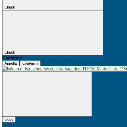
Chiudi
Chiudi
Conferma
Annulla
Conferma
IT
close