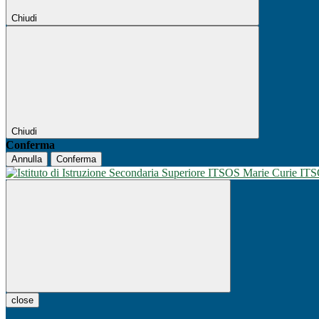
Chiudi
Chiudi
Conferma
Annulla
Conferma
IT
close