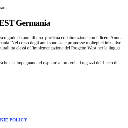
ania
WEST Germania
desco gode da anni di una
proficua collaborazione con il liceo Anne-
ania. Nel corso degli anni sono state
promosse molteplici iniziative
lturali tra classi e l’implementazione del
Progetto West per la lingua
esche e si impegnano ad ospitare a loro volta i ragazzi del Liceo di
KIE POLICY
.