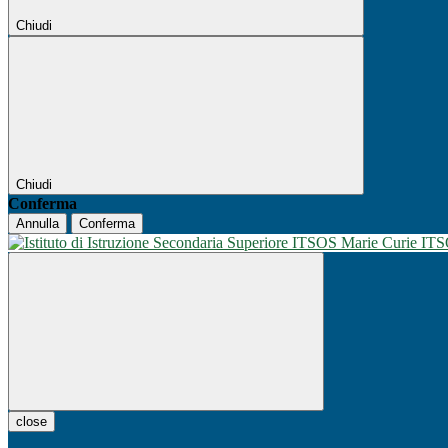
Chiudi
Chiudi
Conferma
Annulla
Conferma
IT
close