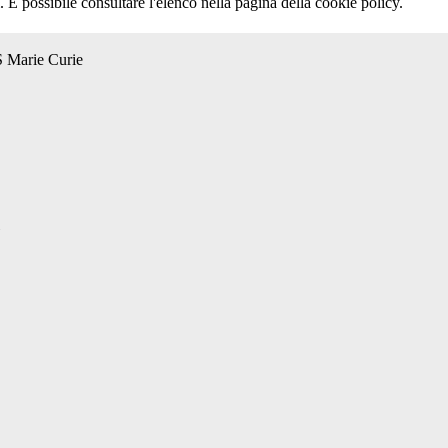
 È possibile consultare l'elenco nella pagina della cookie policy.
S Marie Curie