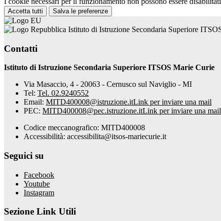
I cookie necessari per il funzionamento non possono essere disabilitati.
Accetta tutti
Salva le preferenze
Istituto di Istruzione Secondaria Superiore ITSO
Contatti
Istituto di Istruzione Secondaria Superiore ITSOS Marie Curie
Via Masaccio, 4 - 20063 - Cernusco sul Naviglio - MI
Tel:
Tel. 02.9240552
Email:
MITD400008@istruzione.it
Link per inviare una mail
PEC:
MITD400008@pec.istruzione.it
Link per inviare una mail
Codice meccanografico: MITD400008
Accessibilità: accessibilita@itsos-mariecurie.it
Seguici su
Facebook
Youtube
Instagram
Sezione Link Utili