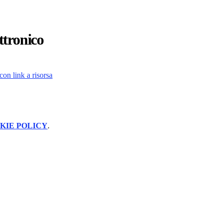
ttronico
on link a risorsa
KIE POLICY
.