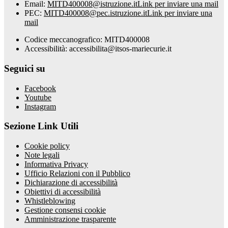
Email:
MITD400008@istruzione.it
Link per inviare una mail
PEC:
MITD400008@pec.istruzione.it
Link per inviare una
mail
Codice meccanografico: MITD400008
Accessibilità: accessibilita@itsos-mariecurie.it
Seguici su
Facebook
Youtube
Instagram
Sezione Link Utili
Cookie policy
Note legali
Informativa Privacy
Ufficio Relazioni con il Pubblico
Dichiarazione di accessibilità
Obiettivi di accessibilità
Whistleblowing
Gestione consensi cookie
Amministrazione trasparente