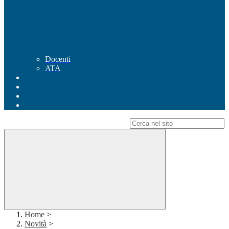
Docenti
ATA
Campo di ricerca per le pagine del sito
Home
>
Novità
>