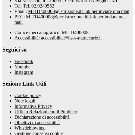
Via Masaccio, 4 - 20063 - Cernusco sul Naviglio - MI
Tel:
Tel. 02.9240552
Email:
MITD400008@istruzione.it
Link per inviare una mail
PEC:
MITD400008@pec.istruzione.it
Link per inviare una
mail
Codice meccanografico: MITD400008
Accessibilità: accessibilita@itsos-mariecurie.it
Seguici su
Facebook
Youtube
Instagram
Sezione Link Utili
Cookie policy
Note legali
Informativa Privacy
Ufficio Relazioni con il Pubblico
Dichiarazione di accessibilità
Obiettivi di accessibilità
Whistleblowing
Gestione consensi cookie