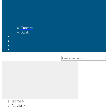
Docenti
ATA
Campo di ricerca per le pagine del sito
Home
>
Novità
>