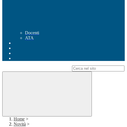
Docenti
ATA
Campo di ricerca per le pagine del sito
Home
>
Novità
>