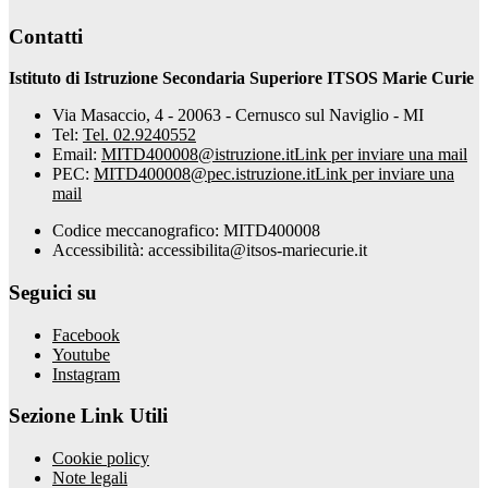
Contatti
Istituto di Istruzione Secondaria Superiore ITSOS Marie Curie
Via Masaccio, 4 - 20063 - Cernusco sul Naviglio - MI
Tel:
Tel. 02.9240552
Email:
MITD400008@istruzione.it
Link per inviare una mail
PEC:
MITD400008@pec.istruzione.it
Link per inviare una
mail
Codice meccanografico: MITD400008
Accessibilità: accessibilita@itsos-mariecurie.it
Seguici su
Facebook
Youtube
Instagram
Sezione Link Utili
Cookie policy
Note legali