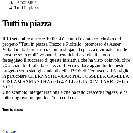
Le notizie
>
Tutti in piazza
Tutti in piazza
Il 10 settembre alle ore 10.00 si è tenuto l'evento conclusivo del
progetto "Tutti in piazza Trezzo e Pioltello" promosso da Auser
Volontariato Lombardia. Con lo slogan "la piazza è virtuale , ma le
persone sono reali" volontari, beneficiari e studenti hanno
festeggiato il successo di questa iniziativa che ha visto coinvolti oltre
70 anziani tra Pioltello e Trezzo.
Il vero valore aggiunto di questo
progetto sono stati gli studenti dell' ITSOS di Cernusco sul Naviglio,
in particolare CHERNYSHEVA ARINA, FOSSELLA CAMILLA
E ISLAM SAMANTHA della 4 A LL e GIACOMO ARRIGHI di
5 CLL.
Uno scambio intergenerazionale che ha fatto crescere i ragazzi e ha
fatto ringiovanire quelli di "una certa età".
Tutti in piazza
Notizie