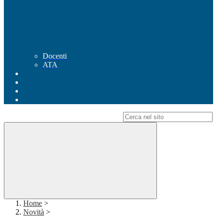
Docenti
ATA
Campo di ricerca per le pagine del sito
Home
>
Novità
>