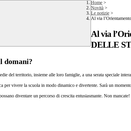
Home
>
Novità
>
Le notizie
>
Al via l’Orientam
Al via l’O
DELLE S
 il domani?
medie del territorio, insieme alle loro famiglie, a una serata speciale inte
ca per vivere la scuola in modo dinamico e divertente. Sarà un momento
possano diventare un percorso di crescita entusiasmante. Non mancate!