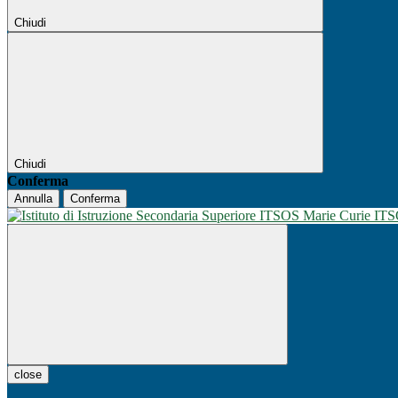
Chiudi
Chiudi
Conferma
Annulla
Conferma
IT
close