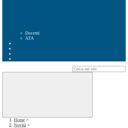
Docenti
ATA
Campo di ricerca per le pagine del sito
Home
>
Novità
>