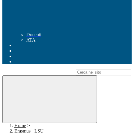
Docenti
ATA
Campo di ricerca per le pagine del sito
Home
>
Erasmus+ LSU