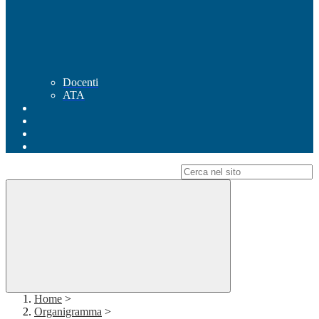
Docenti
ATA
Campo di ricerca per le pagine del sito
Home
>
Organigramma
>