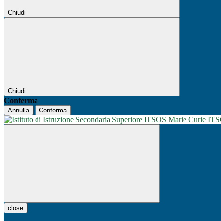
Chiudi
Chiudi
Conferma
Annulla
Conferma
IT
close