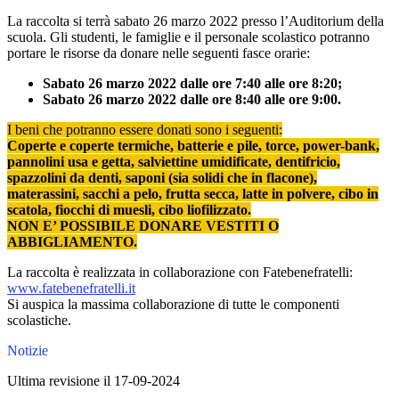
La raccolta si terrà sabato 26 marzo 2022 presso l’Auditorium della
scuola. Gli studenti, le famiglie e il personale scolastico potranno
portare le risorse da donare nelle seguenti fasce orarie:
Sabato 26 marzo 2022 dalle ore 7:40 alle ore 8:20;
Sabato 26 marzo 2022 dalle ore 8:40 alle ore 9:00.
I beni che potranno essere donati sono i seguenti:
Coperte e coperte termiche, batterie e pile, torce, power-bank,
pannolini usa e getta,
salviettine umidificate, dentifricio,
spazzolini da denti, saponi (sia solidi che in flacone),
materassini, sacchi a pelo, frutta secca, latte in polvere, cibo in
scatola, fiocchi di muesli,
cibo liofilizzato.
NON E’ POSSIBILE DONARE VESTITI O
ABBIGLIAMENTO.
La raccolta è realizzata in collaborazione con Fatebenefratelli:
www.fatebenefratelli.it
Si auspica la massima collaborazione di tutte le componenti
scolastiche.
Notizie
Ultima revisione il 17-09-2024