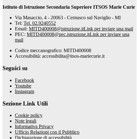
Istituto di Istruzione Secondaria Superiore ITSOS Marie Curie
Via Masaccio, 4 - 20063 - Cernusco sul Naviglio - MI
Tel:
Tel. 02.9240552
Email:
MITD400008@istruzione.it
Link per inviare una mail
PEC:
MITD400008@pec.istruzione.it
Link per inviare una
mail
Codice meccanografico: MITD400008
Accessibilità: accessibilita@itsos-mariecurie.it
Seguici su
Facebook
Youtube
Instagram
Sezione Link Utili
Cookie policy
Note legali
Informativa Privacy
Ufficio Relazioni con il Pubblico
Dichiarazione di accessibilità