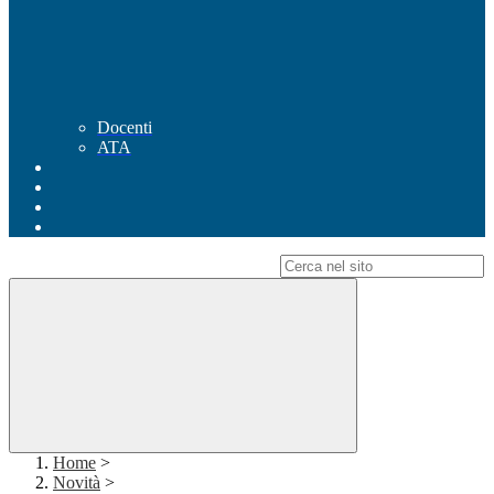
Docenti
ATA
Campo di ricerca per le pagine del sito
Home
>
Novità
>