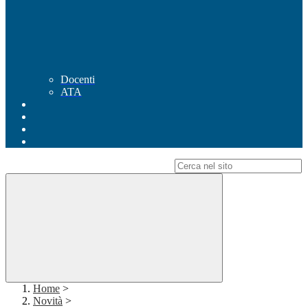
Docenti
ATA
Campo di ricerca per le pagine del sito
Home
>
Novità
>