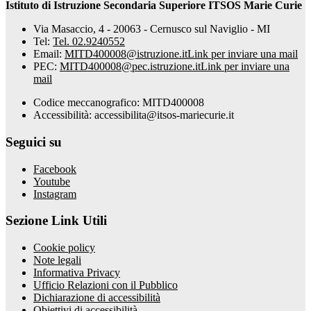
Istituto di Istruzione Secondaria Superiore ITSOS Marie Curie
Via Masaccio, 4 - 20063 - Cernusco sul Naviglio - MI
Tel:
Tel. 02.9240552
Email:
MITD400008@istruzione.it
Link per inviare una mail
PEC:
MITD400008@pec.istruzione.it
Link per inviare una
mail
Codice meccanografico: MITD400008
Accessibilità: accessibilita@itsos-mariecurie.it
Seguici su
Facebook
Youtube
Instagram
Sezione Link Utili
Cookie policy
Note legali
Informativa Privacy
Ufficio Relazioni con il Pubblico
Dichiarazione di accessibilità
Obiettivi di accessibilità