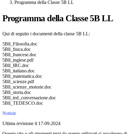
Programma della Classe 5B LL
Programma della Classe 5B LL
Qui di seguito i documenti della classe 5B LL:
5Bll_Filosofia.doc
5Bll_fisica.doc
5Bll_francese.doc
5Bll_inglese.pdf
5Bll_IRC.doc
5Bll_italiano.doc
5Bll_matematica.doc
5Bll_scienze.pdf
5Bll_scienze_motorie.doc
5Bll_storia.doc
5Bll_ted_conversazione.doc
5Bll_TEDESCO.doc
Notizie
Ultima revisione il 17-09-2024
Questo sito o gli strumenti terzi da questo utilizzati si avvalgono di