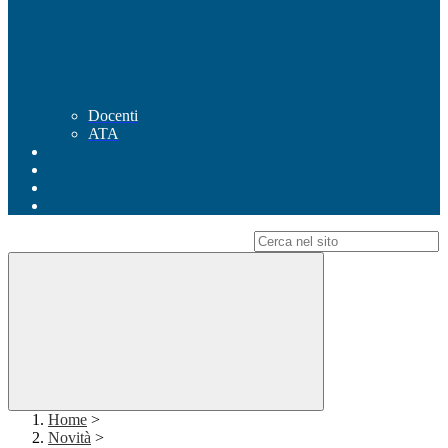
Docenti
ATA
Campo di ricerca per le pagine del sito
Home
>
Novità
>