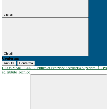
Chiudi
Chiudi
Conferma
Annulla
Conferma
Liceo
ITSOS MARIE CURIE
Istituto di Istruzione Secondaria Superiore
ed Istituto Tecnico