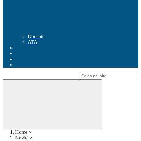
Docenti
ATA
Campo di ricerca per le pagine del sito
Home
>
Novità
>