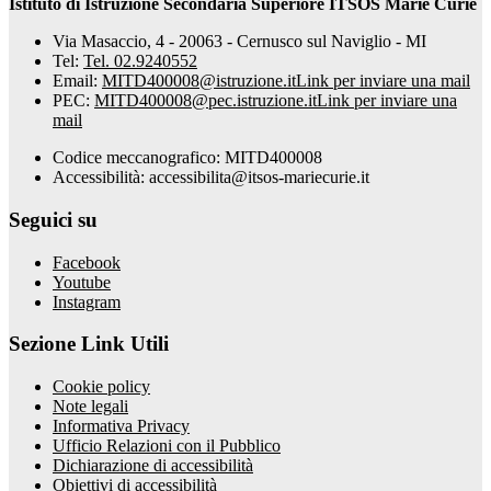
Istituto di Istruzione Secondaria Superiore ITSOS Marie Curie
Via Masaccio, 4 - 20063 - Cernusco sul Naviglio - MI
Tel:
Tel. 02.9240552
Email:
MITD400008@istruzione.it
Link per inviare una mail
PEC:
MITD400008@pec.istruzione.it
Link per inviare una
mail
Codice meccanografico: MITD400008
Accessibilità: accessibilita@itsos-mariecurie.it
Seguici su
Facebook
Youtube
Instagram
Sezione Link Utili
Cookie policy
Note legali
Informativa Privacy
Ufficio Relazioni con il Pubblico
Dichiarazione di accessibilità
Obiettivi di accessibilità