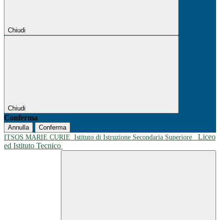
Chiudi
Chiudi
Conferma
Annulla
Conferma
Liceo
ITSOS MARIE CURIE
Istituto di Istruzione Secondaria Superiore
ed Istituto Tecnico