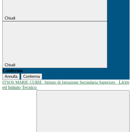
Chiudi
Chiudi
Conferma
Annulla
Conferma
Liceo
ITSOS MARIE CURIE
Istituto di Istruzione Secondaria Superiore
ed Istituto Tecnico