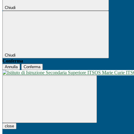
Chiudi
Chiudi
Conferma
Annulla
Conferma
IT
close