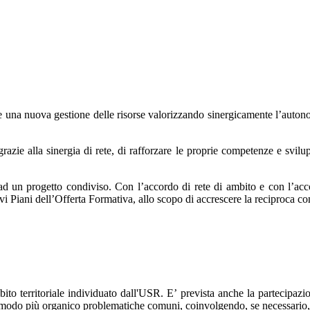
 una nuova gestione delle risorse valorizzando sinergicamente l’autono
razie alla sinergia di rete, di rafforzare le proprie competenze e svilu
o ad un progetto condiviso. Con l’accordo di rete di ambito e con l’ac
tivi Piani dell’Offerta Formativa, allo scopo di accrescere la reciproca 
mbito territoriale individuato dall'USR. E’ prevista anche la partecipazi
 in modo più organico problematiche comuni, coinvolgendo, se necessario,