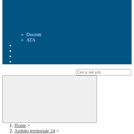
Docenti
ATA
Campo di ricerca per le pagine del sito
Home
>
Ambito territoriale 24
>