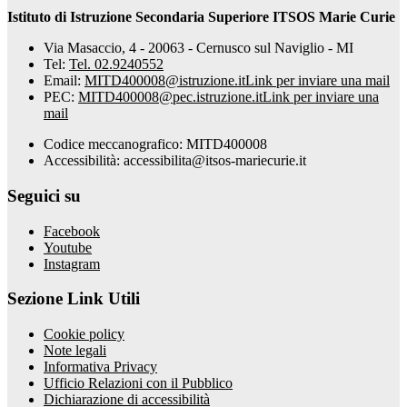
Istituto di Istruzione Secondaria Superiore ITSOS Marie Curie
Via Masaccio, 4 - 20063 - Cernusco sul Naviglio - MI
Tel:
Tel. 02.9240552
Email:
MITD400008@istruzione.it
Link per inviare una mail
PEC:
MITD400008@pec.istruzione.it
Link per inviare una
mail
Codice meccanografico: MITD400008
Accessibilità: accessibilita@itsos-mariecurie.it
Seguici su
Facebook
Youtube
Instagram
Sezione Link Utili
Cookie policy
Note legali
Informativa Privacy
Ufficio Relazioni con il Pubblico
Dichiarazione di accessibilità