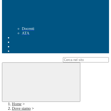
Docenti
ATA
Campo di ricerca per le pagine del sito
Home
>
Dove siamo
>