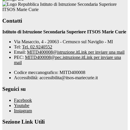
Istituto di Istruzione Secondaria Superiore
ITSOS Marie Curie
Contatti
Istituto di Istruzione Secondaria Superiore ITSOS Marie Curie
Via Masaccio, 4 - 20063 - Cernusco sul Naviglio - MI
Tel:
Tel. 02.9240552
Email:
MITD400008@istruzione.it
Link per inviare una mail
PEC:
MITD400008@pec.istruzione.it
Link per inviare una
mail
Codice meccanografico: MITD400008
Accessibilità: accessibilita@itsos-mariecurie.it
Seguici su
Facebook
Youtube
Instagram
Sezione Link Utili