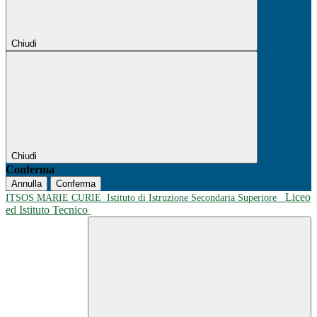
Chiudi
Chiudi
Conferma
Annulla
Conferma
Liceo
ITSOS MARIE CURIE
Istituto di Istruzione Secondaria Superiore
ed Istituto Tecnico