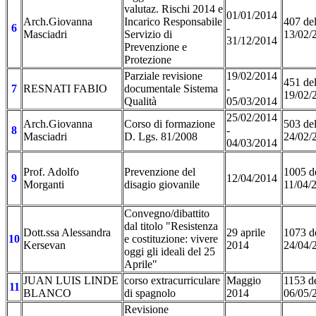
valutaz. Rischi 2014 e
01/01/2014
Arch.Giovanna
Incarico Responsabile
407 de
6
-
Masciadri
Servizio di
13/02/
31/12/2014
Prevenzione e
Protezione
Parziale revisione
19/02/2014
451 de
7
RESNATI FABIO
documentale Sistema
-
19/02/
Qualità
05/03/2014
25/02/2014
Arch.Giovanna
Corso di formazione
503 de
8
-
Masciadri
D. Lgs. 81/2008
24/02/
04/03/2014
Prof. Adolfo
Prevenzione del
1005 d
9
12/04/2014
Morganti
disagio giovanile
11/04/
Convegno/dibattito
dal titolo "Resistenza
Dott.ssa Alessandra
29 aprile
1073 d
10
e costituzione: vivere
Kersevan
2014
24/04/
oggi gli ideali del 25
Aprile"
JUAN LUIS LINDE
corso extracurriculare
Maggio
1153 d
11
BLANCO
di spagnolo
2014
06/05/
Revisione