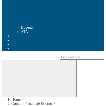
Docenti
ATA
Campo di ricerca per le pagine del sito
Home
>
Contratti Personale Esterno
>