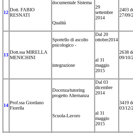
documentale Sistema
29
Dott. FABIO
2403 d
12
settembre
RESNATI
27/09/
2014
Qualità
Dal 20
Sportello di ascolto
ottobre2014
psicologico -
Dott.ssa MIRELLA
2638 d
13
MENICHINI
09/10/
al 31
integrazione
maggio
2015
Dal 03
dicembre
Docenza/tutoring
2014
progetto Alternanza
Prof.ssa Giordano
3419 d
14
Fiorella
03/12/
al 31
Scuola-Lavoro
maggio
2015