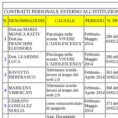
CONTRATTI PERSONALE ESTERNO ALL'ISTITUZIONE
N.
DENOMINAZIONE
CAUSALE
PERIODO
N. P
Dott.ssa MARIA
MONICA RATTI/
Psicologia nella
Febbraio-
286 de
1
Dott.ssa
scuola: VIVERE
Maggio
03/02/
FRANCHINI
L'ADOLESCENZA"
2014
ELEONORA
Psicologia nella
Febbraio-
Dott. LEARDINI
290 de
2
scuola: VIVERE
Maggio
LUCA
03/02/
L'ADOLESCENZA"
2014
Alternanza scuola-
RAVOTTO
Febbraio-
363 de
3
lavoro al tempo del
PIERFRANCO
Aprile 2014
10/02/
web 2.0
Alternanza scuola-
MARILENA
Febbraio-
368 de
4
lavoro al tempo del
VIMERCATI
Aprile 2014
10/02/
web 2.0
CERRATO
Febbraio-
corso extracurriculare
373 de
5
GONZALEZ
Maggio
di spagnolo
10/02/
NOELIA
2014
Agg. Documento