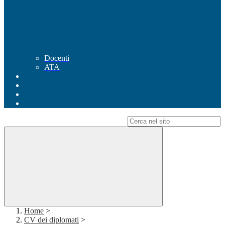
Docenti
ATA
Campo di ricerca per le pagine del sito
Home
>
CV dei diplomati
>