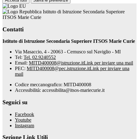
Accetta tutti
Salva le preferenze
Istituto di Istruzione Secondaria Superiore
ITSOS Marie Curie
Contatti
Istituto di Istruzione Secondaria Superiore ITSOS Marie Curie
Via Masaccio, 4 - 20063 - Cernusco sul Naviglio - MI
Tel:
Tel. 02.9240552
Email:
MITD400008@istruzione.it
Link per inviare una mail
PEC:
MITD400008@pec.istruzione.it
Link per inviare una
mail
Codice meccanografico: MITD400008
Accessibilità: accessibilita@itsos-mariecurie.it
Seguici su
Facebook
Youtube
Instagram
Sezione Link Utili