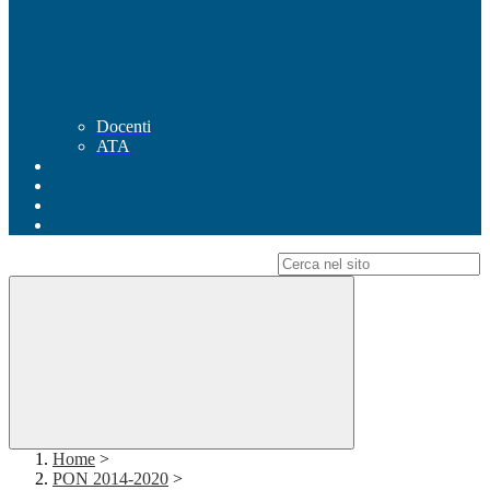
Docenti
ATA
Campo di ricerca per le pagine del sito
Home
>
PON 2014-2020
>