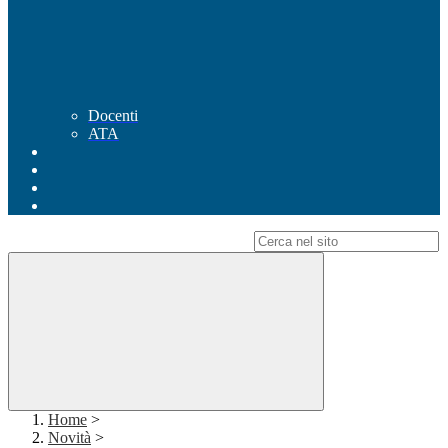
Docenti
ATA
Campo di ricerca per le pagine del sito
Home
>
Novità
>