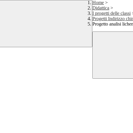
Home
>
Didattica
>
I progetti delle classi
Progetti Indirizzo chi
Progetto analisi lich