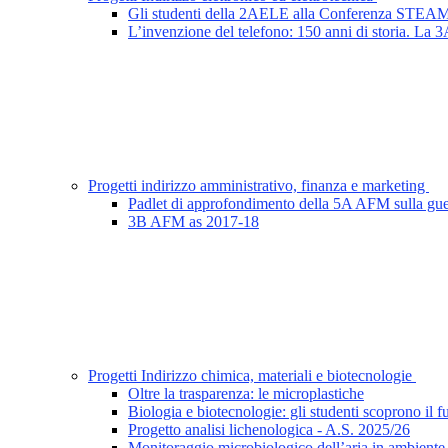
Gli studenti della 2AELE alla Conferenza STE
L’invenzione del telefono: 150 anni di storia. La
Progetti indirizzo amministrativo, finanza e marketing
Padlet di approfondimento della 5A AFM sulla gue
3B AFM as 2017-18
Progetti Indirizzo chimica, materiali e biotecnologie
Oltre la trasparenza: le microplastiche
Biologia e biotecnologie: gli studenti scoprono il f
Progetto analisi lichenologica - A.S. 2025/26
Monitoraggio microbiologico dell’aria in ambiente 