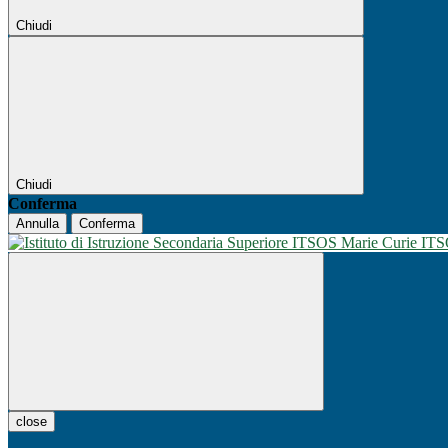
Chiudi
Chiudi
Conferma
Annulla
Conferma
IT
close