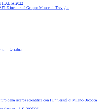
AM ITALIA 2022
 3AELE incontra il Gruppo Meucci di Treviglio
rra in Ucraina
uturo della ricerca scientifica con l'Università di Milano-Bicocca
scolastico - A.S. 2025/26